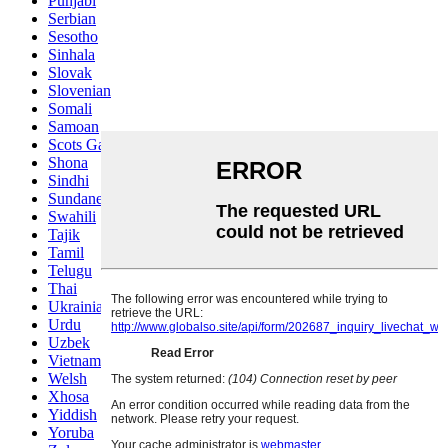
Punjabi
Serbian
Sesotho
Sinhala
Slovak
Slovenian
Somali
Samoan
Scots Gaelic
Shona
Sindhi
Sundanese
Swahili
Tajik
Tamil
Telugu
Thai
Ukrainian
Urdu
Uzbek
Vietnamese
Welsh
Xhosa
Yiddish
Yoruba