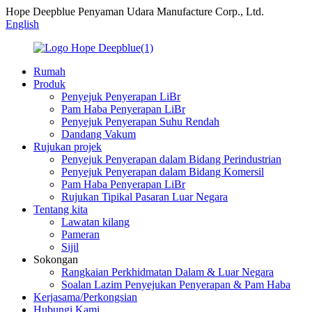
Hope Deepblue Penyaman Udara Manufacture Corp., Ltd.
English
Rumah
Produk
Penyejuk Penyerapan LiBr
Pam Haba Penyerapan LiBr
Penyejuk Penyerapan Suhu Rendah
Dandang Vakum
Rujukan projek
Penyejuk Penyerapan dalam Bidang Perindustrian
Penyejuk Penyerapan dalam Bidang Komersil
Pam Haba Penyerapan LiBr
Rujukan Tipikal Pasaran Luar Negara
Tentang kita
Lawatan kilang
Pameran
Sijil
Sokongan
Rangkaian Perkhidmatan Dalam & Luar Negara
Soalan Lazim Penyejukan Penyerapan & Pam Haba
Kerjasama/Perkongsian
Hubungi Kami