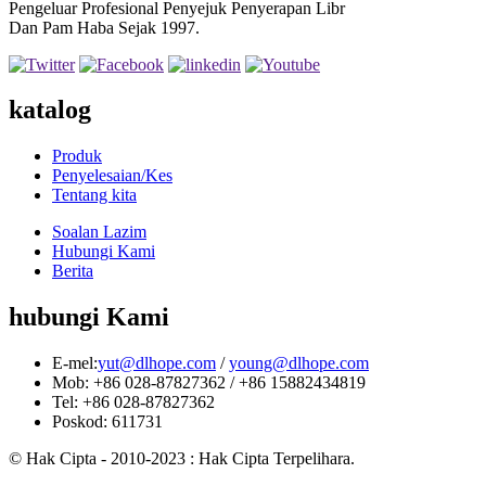
Pengeluar Profesional Penyejuk Penyerapan Libr
Dan Pam Haba Sejak 1997.
katalog
Produk
Penyelesaian/Kes
Tentang kita
Soalan Lazim
Hubungi Kami
Berita
hubungi Kami
E-mel:
yut@dlhope.com
/
young@dlhope.com
Mob: +86 028-87827362 / +86 15882434819
Tel: +86 028-87827362
Poskod: 611731
© Hak Cipta - 2010-2023 : Hak Cipta Terpelihara.