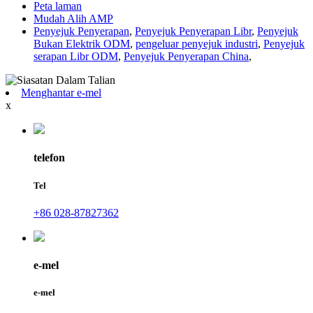
Peta laman
Mudah Alih AMP
Penyejuk Penyerapan
,
Penyejuk Penyerapan Libr
,
Penyejuk
Bukan Elektrik ODM
,
pengeluar penyejuk industri
,
Penyejuk
serapan Libr ODM
,
Penyejuk Penyerapan China
,
Menghantar e-mel
x
telefon
Tel
+86 028-87827362
e-mel
e-mel