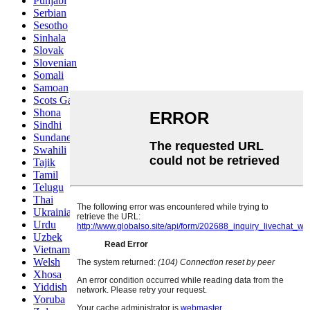
Punjabi
Serbian
Sesotho
Sinhala
Slovak
Slovenian
Somali
Samoan
Scots Gaelic
Shona
Sindhi
Sundanese
Swahili
Tajik
Tamil
Telugu
Thai
Ukrainian
Urdu
Uzbek
Vietnamese
Welsh
Xhosa
Yiddish
Yoruba