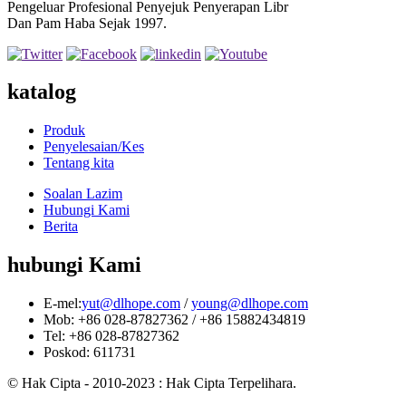
Pengeluar Profesional Penyejuk Penyerapan Libr
Dan Pam Haba Sejak 1997.
katalog
Produk
Penyelesaian/Kes
Tentang kita
Soalan Lazim
Hubungi Kami
Berita
hubungi Kami
E-mel:
yut@dlhope.com
/
young@dlhope.com
Mob: +86 028-87827362 / +86 15882434819
Tel: +86 028-87827362
Poskod: 611731
© Hak Cipta - 2010-2023 : Hak Cipta Terpelihara.