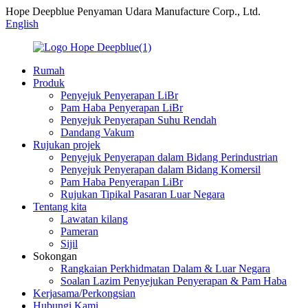
Hope Deepblue Penyaman Udara Manufacture Corp., Ltd.
English
Rumah
Produk
Penyejuk Penyerapan LiBr
Pam Haba Penyerapan LiBr
Penyejuk Penyerapan Suhu Rendah
Dandang Vakum
Rujukan projek
Penyejuk Penyerapan dalam Bidang Perindustrian
Penyejuk Penyerapan dalam Bidang Komersil
Pam Haba Penyerapan LiBr
Rujukan Tipikal Pasaran Luar Negara
Tentang kita
Lawatan kilang
Pameran
Sijil
Sokongan
Rangkaian Perkhidmatan Dalam & Luar Negara
Soalan Lazim Penyejukan Penyerapan & Pam Haba
Kerjasama/Perkongsian
Hubungi Kami