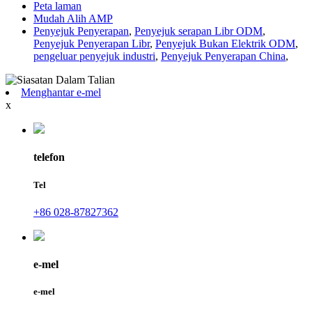
Peta laman
Mudah Alih AMP
Penyejuk Penyerapan
,
Penyejuk serapan Libr ODM
,
Penyejuk Penyerapan Libr
,
Penyejuk Bukan Elektrik ODM
,
pengeluar penyejuk industri
,
Penyejuk Penyerapan China
,
Menghantar e-mel
x
telefon
Tel
+86 028-87827362
e-mel
e-mel