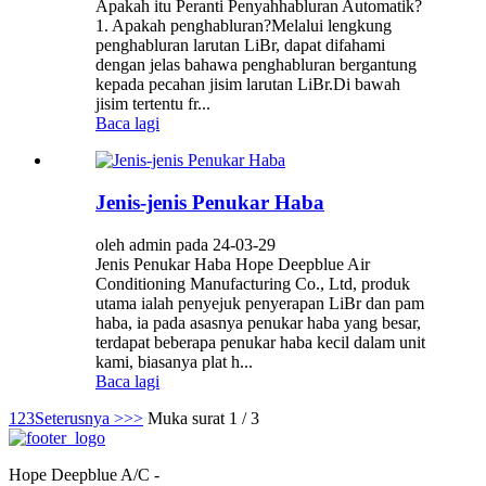
Apakah itu Peranti Penyahhabluran Automatik?
1. Apakah penghabluran?Melalui lengkung
penghabluran larutan LiBr, dapat difahami
dengan jelas bahawa penghabluran bergantung
kepada pecahan jisim larutan LiBr.Di bawah
jisim tertentu fr...
Baca lagi
Jenis-jenis Penukar Haba
oleh admin pada 24-03-29
Jenis Penukar Haba Hope Deepblue Air
Conditioning Manufacturing Co., Ltd, produk
utama ialah penyejuk penyerapan LiBr dan pam
haba, ia pada asasnya penukar haba yang besar,
terdapat beberapa penukar haba kecil dalam unit
kami, biasanya plat h...
Baca lagi
1
2
3
Seterusnya >
>>
Muka surat 1 / 3
Hope Deepblue A/C -